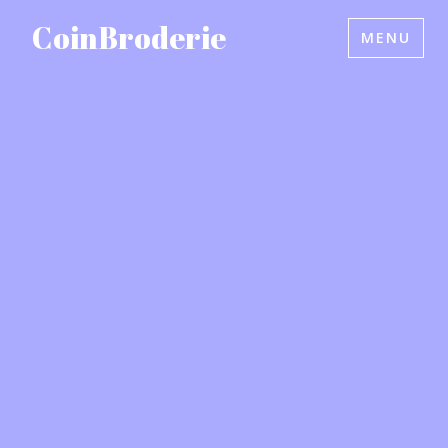
Accéder
CoinBroderie
MENU
au
contenu
principal