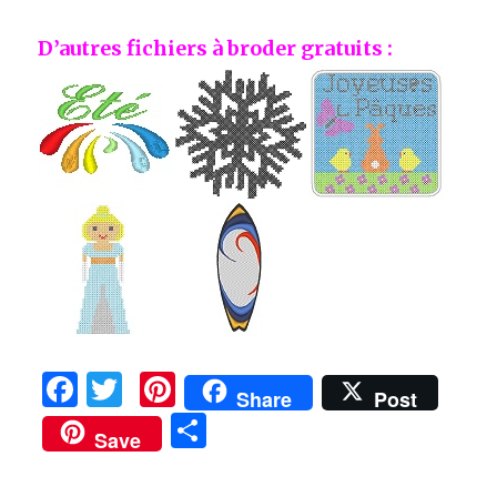
D’autres fichiers à broder gratuits :
F
T
Pi
Share
Post
a
w
n
P
Save
c
it
te
ar
e
te
re