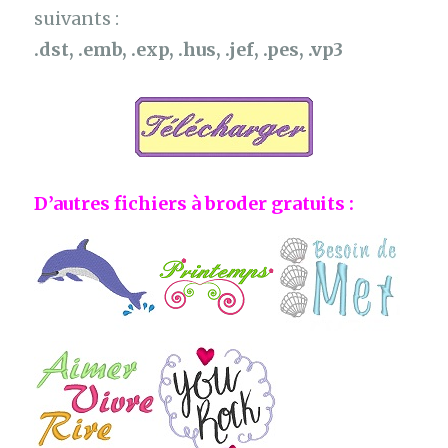
suivants :
.dst, .emb, .exp, .hus, .jef, .pes, .vp3
D’autres fichiers à broder gratuits :