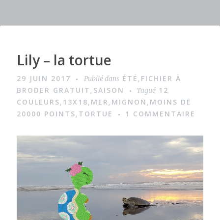
b
r
st
g
o
er
o
k
Lily – la tortue
I
m
29 JUIN 2017
ÉTÉ
FICHIER À
Publié dans
,
a
BRODER GRATUIT
SAISON
12
,
Tagué
g
COULEURS
13X18
MER
MIGNON
MOINS DE
,
,
,
,
20000 POINTS
TORTUE
1 COMMENTAIRE
,
e