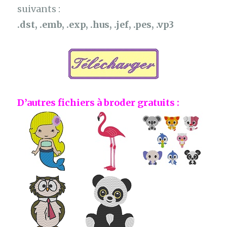
suivants :
.dst, .emb, .exp, .hus, .jef, .pes, .vp3
D’autres fichiers à broder gratuits :