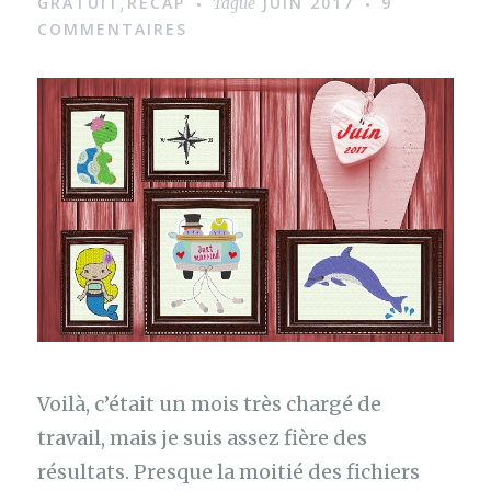
GRATUIT
RECAP
JUIN 2017
9
,
Tagué
g
COMMENTAIRES
e
Voilà, c’était un mois très chargé de
travail, mais je suis assez fière des
résultats. Presque la moitié des fichiers