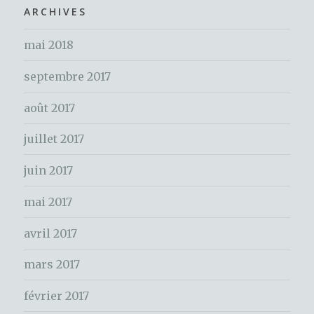
h
ARCHIVES
k
e
mai 2018
r
c
septembre 2017
h
e
août 2017
r
juillet 2017
:
juin 2017
mai 2017
avril 2017
mars 2017
février 2017