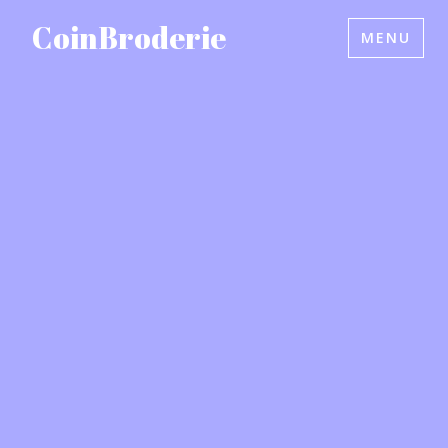
Accéder
CoinBroderie
MENU
au
contenu
principal