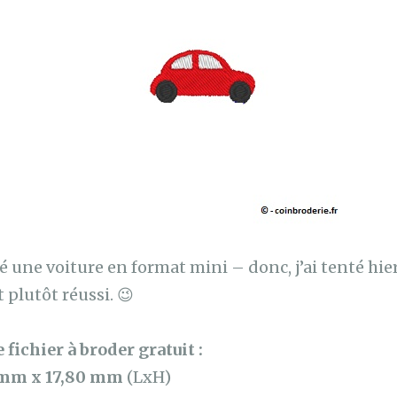
une voiture en format mini – donc, j’ai tenté hie
t plutôt réussi. 😉
 fichier à broder gratuit :
 mm x 17,80 mm
(LxH)