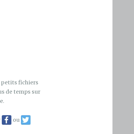
 petits fichiers
us de temps sur
e.
r
ou