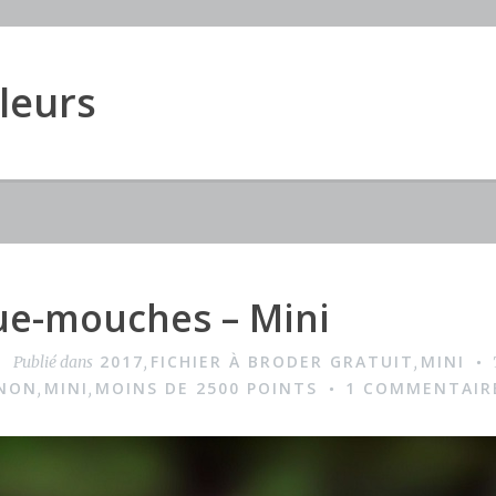
uleurs
ue-mouches – Mini
2017
FICHIER À BRODER GRATUIT
MINI
Publié dans
,
,
NON
MINI
MOINS DE 2500 POINTS
1 COMMENTAIR
,
,