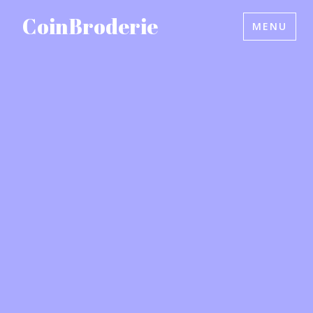
Accéder
CoinBroderie
MENU
au
contenu
principal