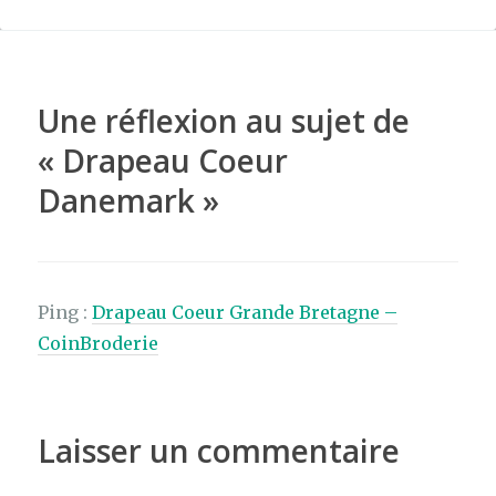
e
te
re
ta
b
r
st
g
o
er
o
Une réflexion au sujet de
k
«
Drapeau Coeur
Danemark
»
Ping :
Drapeau Coeur Grande Bretagne –
CoinBroderie
Laisser un commentaire