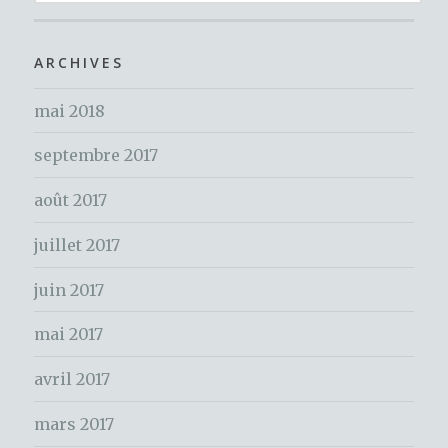
o
e
er
c
o
h
ARCHIVES
k
e
mai 2018
r
c
septembre 2017
h
e
août 2017
r
juillet 2017
:
juin 2017
mai 2017
avril 2017
mars 2017