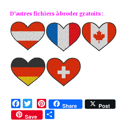
D’autres fichiers à broder gratuits :
F
T
Pi
Share
Post
a
w
n
P
Save
c
it
te
ar