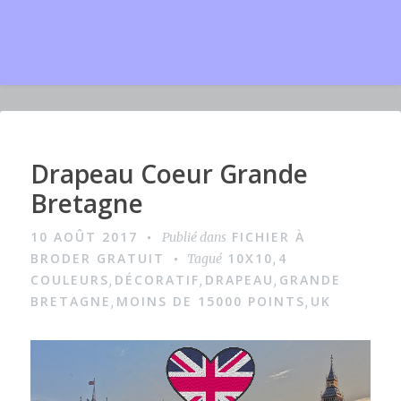
Drapeau Coeur Grande
I
m
Bretagne
a
10 AOÛT 2017
FICHIER À
Publié dans
g
BRODER GRATUIT
10X10
4
Tagué
,
e
COULEURS
DÉCORATIF
DRAPEAU
GRANDE
,
,
,
BRETAGNE
MOINS DE 15000 POINTS
UK
,
,