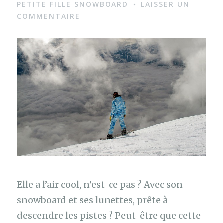
PETITE FILLE SNOWBOARD
LAISSER UN
e
COMMENTAIRE
Elle a l’air cool, n’est-ce pas ? Avec son
snowboard et ses lunettes, prête à
descendre les pistes ? Peut-être que cette