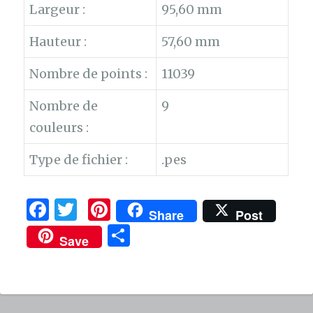
Largeur :
95,60 mm
Hauteur :
57,60 mm
Nombre de points :
11039
Nombre de
9
couleurs :
Type de fichier :
.pes
F
T
Pi
Share
Post
a
w
n
P
Save
c
it
te
ar
e
te
re
ta
b
r
st
g