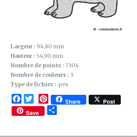
Largeur :
94,80 mm
Hauteur :
54,90 mm
Nombre de points :
7304
Nombre de couleurs :
3
Type de fichier :
.pes
F
T
Pi
Share
Post
a
w
n
P
Save
c
it
te
ar
e
te
re
ta