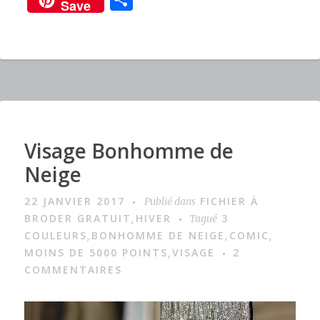
Save
c
it
te
ar
e
te
re
ta
b
r
st
g
o
er
o
k
Visage Bonhomme de
I
m
Neige
a
22 JANVIER 2017
FICHIER À
Publié dans
g
BRODER GRATUIT
HIVER
3
,
Tagué
e
COULEURS
BONHOMME DE NEIGE
COMIC
,
,
,
MOINS DE 5000 POINTS
VISAGE
2
,
COMMENTAIRES