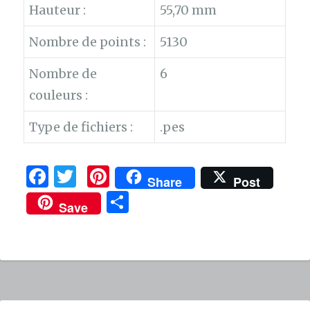
Hauteur :
55,70 mm
Nombre de points :
5130
Nombre de
6
couleurs :
Type de fichiers :
.pes
F
T
Pi
Share
Post
a
w
n
P
Save
c
it
te
ar
e
te
re
ta
b
r
st
g
o
er
o