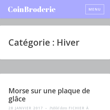
Accéder
CoinBroderie
MENU
au
contenu
principal
Catégorie : Hiver
Morse sur une plaque de
I
m
glâce
a
28 JANVIER 2017
FICHIER À
Publié dans