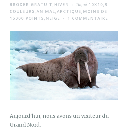
g
BRODER GRATUIT
HIVER
10X10
9
,
Tagué
,
e
COULEURS
ANIMAL
ARCTIQUE
MOINS DE
,
,
,
15000 POINTS
NEIGE
1 COMMENTAIRE
,
Aujourd’hui, nous avons un visiteur du
Grand Nord.