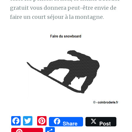
gratuit vous donnera peut-être envie de
faire un court séjour à la montagne.
F
T
Pi
Share
Post
a
w
n
P