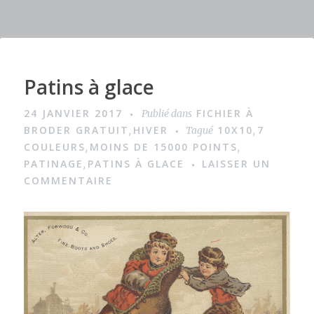
b
r
st
g
o
er
o
k
Patins à glace
I
m
24 JANVIER 2017
FICHIER À
Publié dans
a
BRODER GRATUIT
HIVER
10X10
7
,
Tagué
,
g
COULEURS
MOINS DE 15000 POINTS
,
,
PATINAGE
PATINS À GLACE
LAISSER UN
,
e
COMMENTAIRE