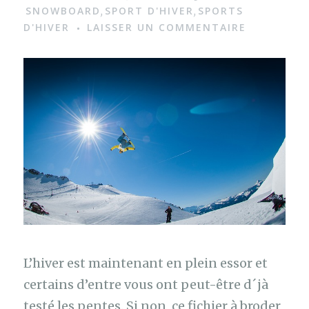
g
SNOWBOARD
SPORT D'HIVER
SPORTS
,
,
D'HIVER
LAISSER UN COMMENTAIRE
e
L’hiver est maintenant en plein essor et
certains d’entre vous ont peut-être d´jà
testé les pentes. Si non, ce fichier à broder