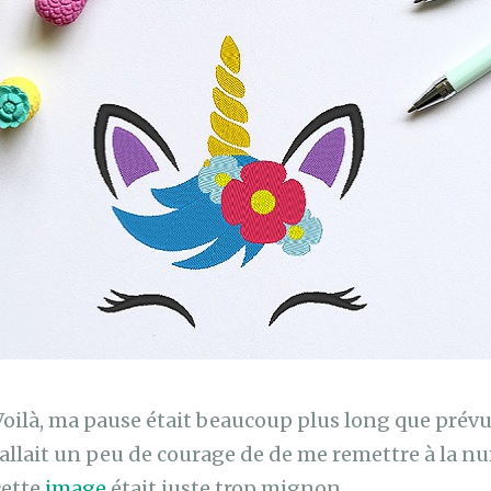
Voilà, ma pause était beaucoup plus long que prévu.
fallait un peu de courage de de me remettre à la n
cette
image
était juste trop mignon.