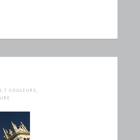
0
7 COULEURS
,
,
IRE