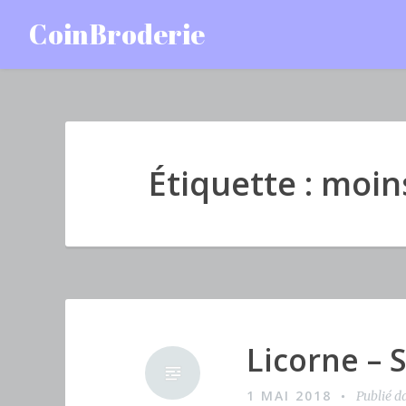
Accéder
CoinBroderie
au
contenu
principal
Étiquette : moin
Licorne – S
1 MAI 2018
Publié d