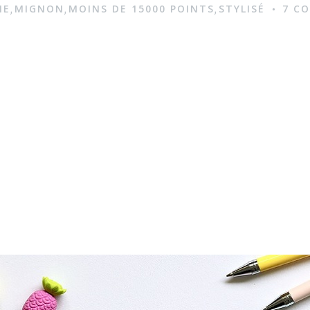
NE
MIGNON
MOINS DE 15000 POINTS
STYLISÉ
7 C
,
,
,