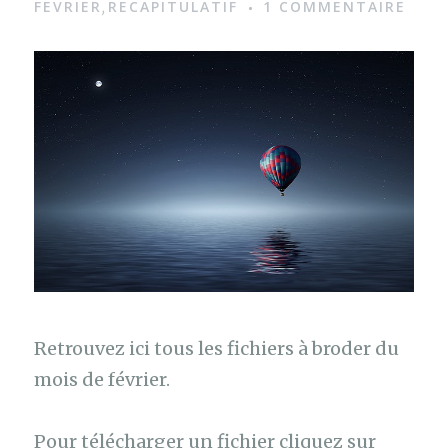
g
FEVRIER
RECAPITULATIF
1 COMMENTAIRE
,
e
Retrouvez ici tous les fichiers à broder du
mois de février.
Pour télécharger un fichier cliquez sur