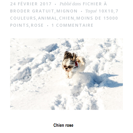
24 FÉVRIER 2017
FICHIER À
Publié dans
a
BRODER GRATUIT
MIGNON
10X10
7
,
Tagué
,
g
COULEURS
ANIMAL
CHIEN
MOINS DE 15000
,
,
,
POINTS
ROSE
1 COMMENTAIRE
,
e