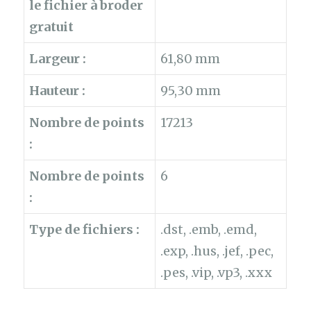
le fichier à broder
gratuit
Largeur :
61,80 mm
Hauteur :
95,30 mm
Nombre de points
17213
:
Nombre de points
6
:
Type de fichiers :
.dst, .emb, .emd,
.exp, .hus, .jef, .pec,
.pes, .vip, .vp3, .xxx