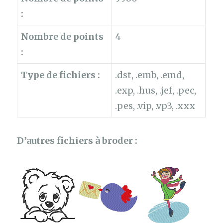
:
Nombre de points
4
:
Type de fichiers :
.dst, .emb, .emd,
.exp, .hus, .jef, .pec,
.pes, .vip, .vp3, .xxx
D’autres fichiers à broder :