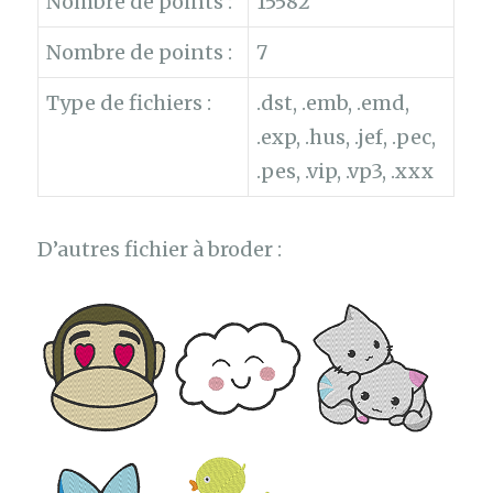
Nombre de points :
15582
Nombre de points :
7
Type de fichiers :
.dst, .emb, .emd,
.exp, .hus, .jef, .pec,
.pes, .vip, .vp3, .xxx
D’autres fichier à broder :