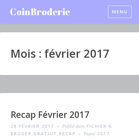
Accéder
CoinBroderie
MENU
au
contenu
principal
Mois : février 2017
Recap Février 2017
I
m
28 FÉVRIER 2017
FICHIER À
Publié dans
a
BRODER GRATUIT
RECAP
2017
,
Tagué
,