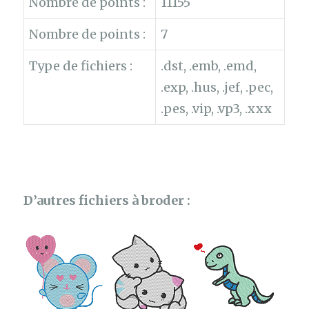
Nombre de points :
11155
Nombre de points :
7
Type de fichiers :
.dst, .emb, .emd,
.exp, .hus, .jef, .pec,
.pes, .vip, .vp3, .xxx
D’autres fichiers à broder :