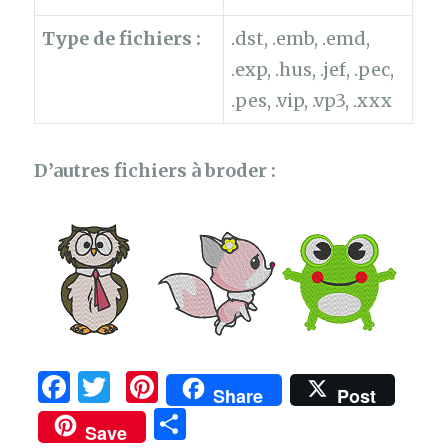
Type de fichiers :
.dst, .emb, .emd,
.exp, .hus, .jef, .pec,
.pes, .vip, .vp3, .xxx
D’autres fichiers à broder :
F
T
Pi
Share
Post
a
w
n
P
Save