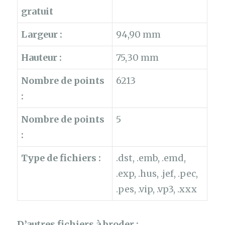
gratuit
Largeur :
94,90 mm
Hauteur :
75,30 mm
Nombre de points
6213
:
Nombre de points
5
:
Type de fichiers :
.dst, .emb, .emd,
.exp, .hus, .jef, .pec,
.pes, .vip, .vp3, .xxx
D’autres fichiers à broder :