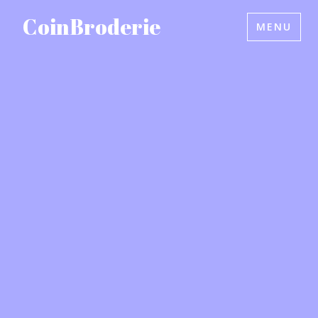
Accéder
CoinBroderie
MENU
au
contenu
principal