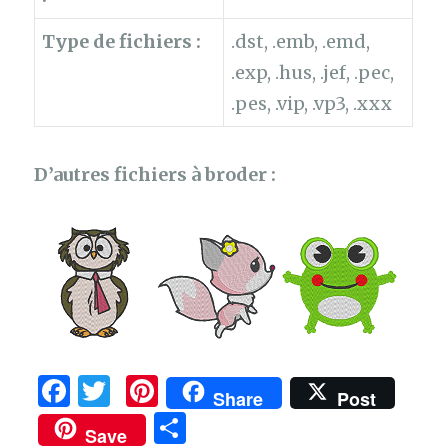
Type de fichiers :
.dst, .emb, .emd,
.exp, .hus, .jef, .pec,
.pes, .vip, .vp3, .xxx
D’autres fichiers à broder :
F
T
Pi
Share
Post
a
w
n
P
Save