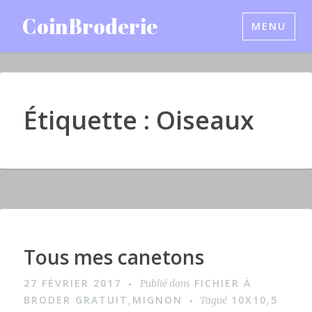
Accéder
CoinBroderie
MENU
au
contenu
principal
Étiquette : Oiseaux
Tous mes canetons
I
m
27 FÉVRIER 2017
FICHIER À
Publié dans
a
BRODER GRATUIT
MIGNON
10X10
5
,
Tagué
,