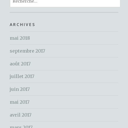
b
r
st
g
o
e
er
c
o
h
ARCHIVES
k
e
mai 2018
r
c
septembre 2017
h
e
août 2017
r
juillet 2017
:
juin 2017
mai 2017
avril 2017
mars 2017