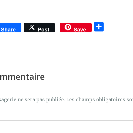
P
Share
Post
Save
ar
ta
g
er
commentaire
agerie ne sera pas publiée.
Les champs obligatoires so