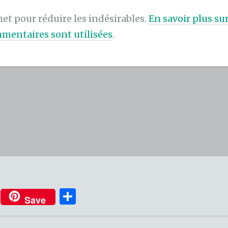
met pour réduire les indésirables.
En savoir plus s
mentaires sont utilisées
.
P
Save
ar