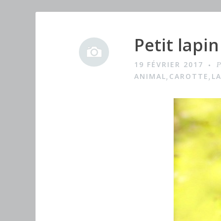
Petit lapi
I
m
19 FÉVRIER 2017
P
a
ANIMAL
CAROTTE
L
,
,
g
e