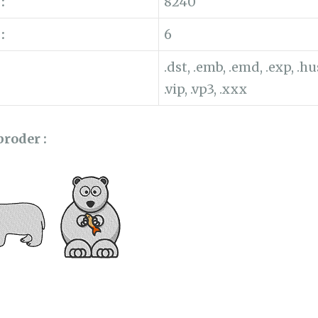
:
8240
:
6
.dst, .emb, .emd, .exp, .hus,
.vip, .vp3, .xxx
broder :