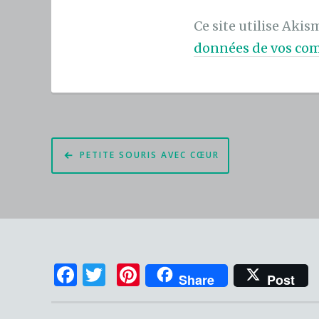
Ce site utilise Akis
données de vos com
Navigation
PETITE SOURIS AVEC CŒUR
de
l’article
F
T
Pi
Share
Post
a
w
n