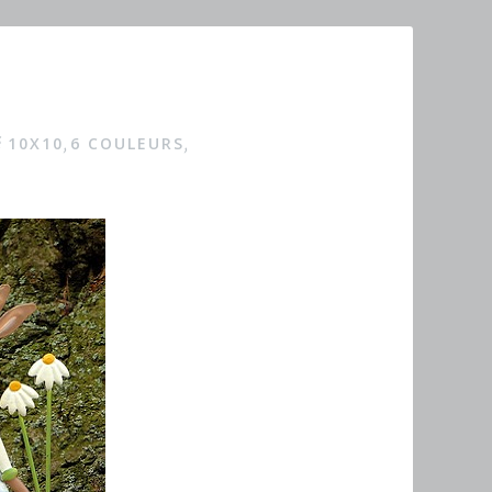
10X10
6 COULEURS
é
,
,