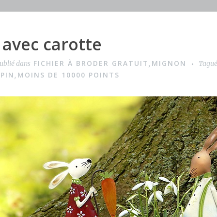
n avec carotte
FICHIER À BRODER GRATUIT
MIGNON
ublié dans
,
Tagu
APIN
MOINS DE 10000 POINTS
,