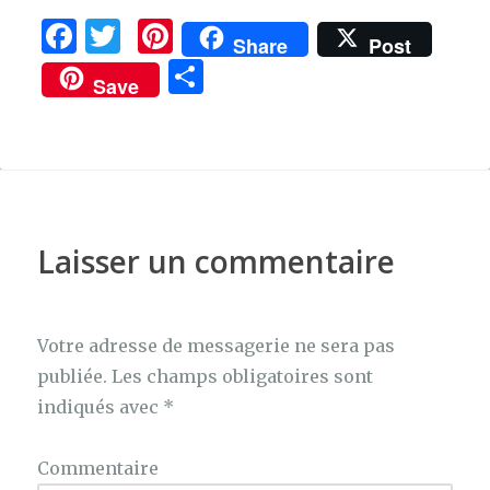
F
T
Pi
Share
Post
a
w
n
P
Save
c
it
te
ar
e
te
re
ta
b
r
st
g
o
er
o
Laisser un commentaire
k
Votre adresse de messagerie ne sera pas
publiée.
Les champs obligatoires sont
indiqués avec
*
Commentaire