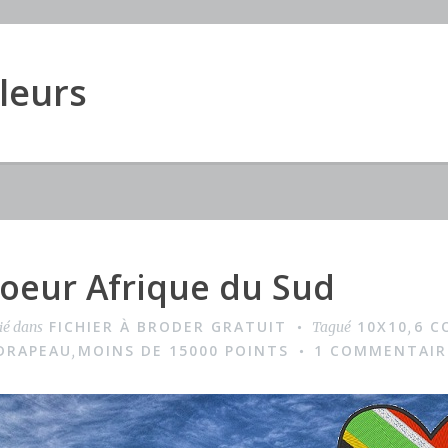
uleurs
oeur Afrique du Sud
FICHIER À BRODER GRATUIT
10X10
6 C
ié dans
Tagué
,
DRAPEAU
MOINS DE 15000 POINTS
1 COMMENTAIR
,