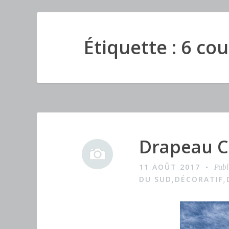
Étiquette : 6 co
Drapeau C
I
m
11 AOÛT 2017
Publ
a
DU SUD
DÉCORATIF
,
,
g
e