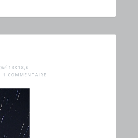
13X18
6
gué
,
1 COMMENTAIRE