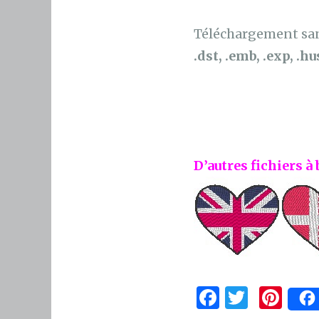
Téléchargement sans
.dst, .emb, .exp, .hus
D’autres fichiers à 
F
T
Pi