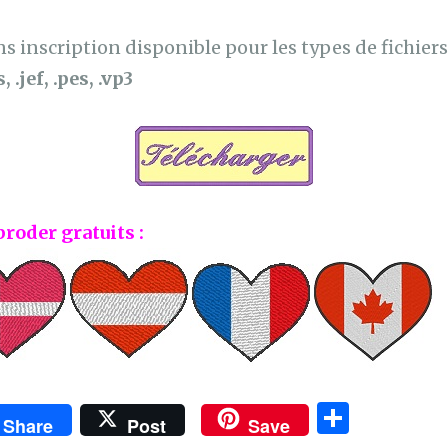
 inscription disponible pour les types de fichiers 
, .jef, .pes, .vp3
broder gratuits :
P
Share
Post
Save