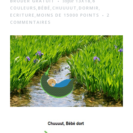
BRODER GRATUIT
13X18
6
Tagué
,
g
COULEURS
BÉBÉ
CHUUUUT
DORMIR
,
,
,
,
ECRITURE
MOINS DE 15000 POINTS
2
,
e
COMMENTAIRES