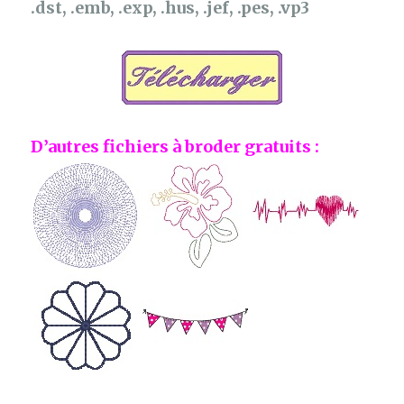
.dst, .emb, .exp, .hus, .jef, .pes, .vp3
D’autres fichiers à broder gratuits :