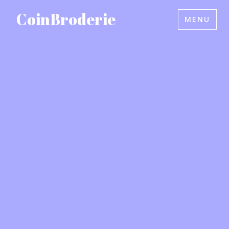
Accéder
CoinBroderie
MENU
au
contenu
principal