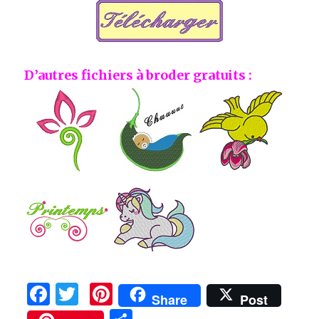
D’autres fichiers à broder gratuits :
F
T
Pi
Share
Post
a
w
n