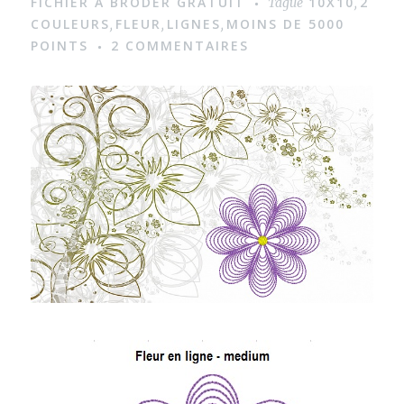
FICHIER À BRODER GRATUIT
10X10
2
Tagué
,
g
COULEURS
FLEUR
LIGNES
MOINS DE 5000
,
,
,
POINTS
2 COMMENTAIRES
e