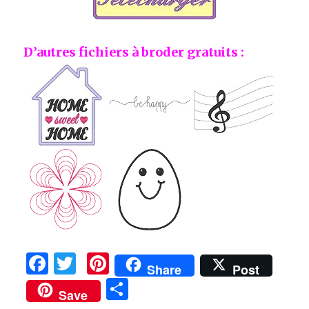
D’autres fichiers à broder gratuits :
F
T
Pi
Share
Post
a
w
n
P
Save
c
it
te