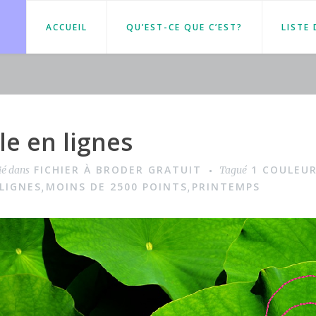
ACCUEIL
QU’EST-CE QUE C’EST?
LISTE
le en lignes
FICHIER À BRODER GRATUIT
1 COULEU
ié dans
Tagué
LIGNES
MOINS DE 2500 POINTS
PRINTEMPS
,
,