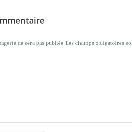
er
commentaire
agerie ne sera pas publiée.
Les champs obligatoires so