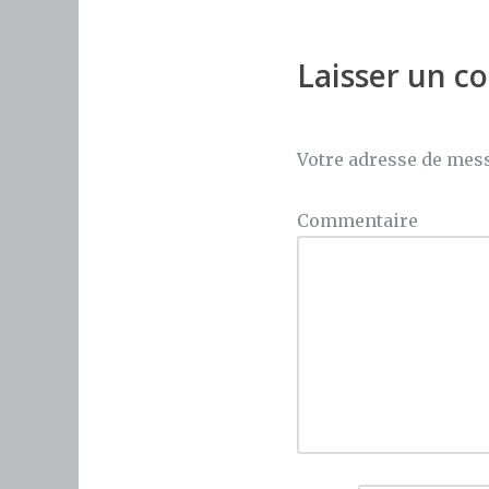
b
r
st
o
Laisser un 
o
k
Votre adresse de mess
Commentaire