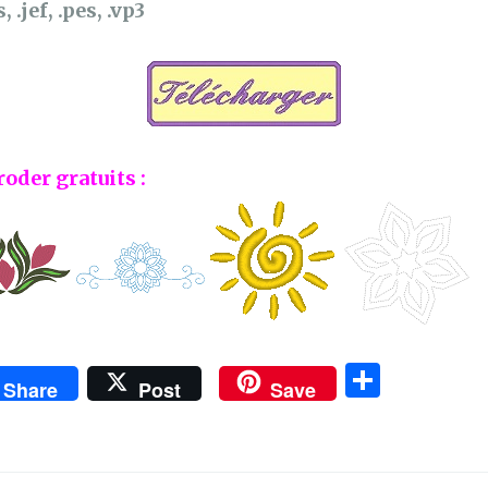
, .jef, .pes, .vp3
roder gratuits :
P
Share
Post
Save
ar
ta
g