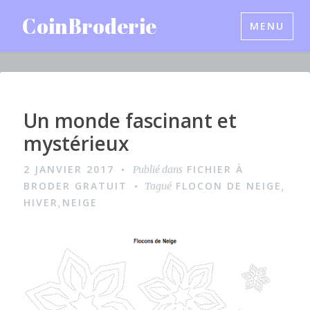
Accéder
CoinBroderie
MENU
au
contenu
principal
Un monde fascinant et
I
m
mystérieux
a
2 JANVIER 2017
FICHIER À
Publié dans
g
BRODER GRATUIT
FLOCON DE NEIGE
Tagué
,
e
HIVER
NEIGE
,