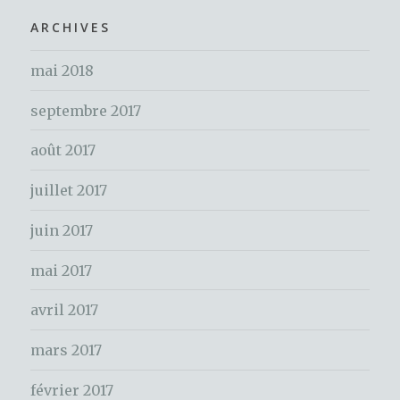
o
h
ARCHIVES
k
e
mai 2018
r
c
septembre 2017
h
e
août 2017
r
juillet 2017
:
juin 2017
mai 2017
avril 2017
mars 2017
février 2017