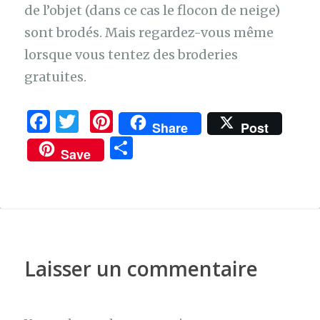
de l’objet (dans ce cas le flocon de neige)
sont brodés. Mais regardez-vous même
lorsque vous tentez des broderies
gratuites.
F
T
Pi
Share
Post
a
w
n
P
Save
c
it
te
ar
e
te
re
ta
b
r
st
g
o
er
o
Laisser un commentaire
k