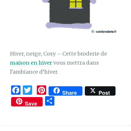
Hiver, neige, Cosy – Cette broderie de
maison en hiver
vous mettra dans
l’ambiance d’hiver.
F
T
Pi
Share
Post
a
w
n
P
Save
c
it
te
ar
e
te
re
ta
b
r
st
g