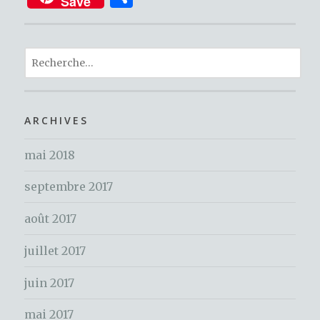
Save
c
it
te
ar
e
te
re
ta
b
r
st
R
g
o
e
er
c
o
h
ARCHIVES
k
e
mai 2018
r
c
septembre 2017
h
e
août 2017
r
juillet 2017
:
juin 2017
mai 2017