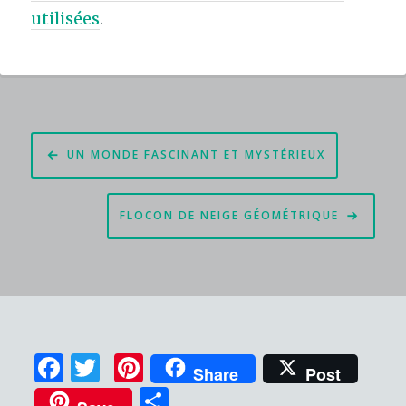
utilisées
.
Navigation
UN MONDE FASCINANT ET MYSTÉRIEUX
de
l’article
FLOCON DE NEIGE GÉOMÉTRIQUE
F
T
Pi
Share
Post
a
w
n
P