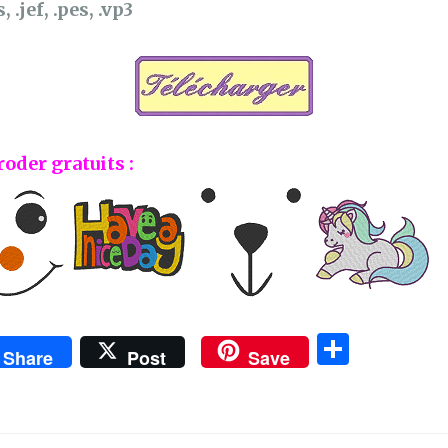
, .jef, .pes, .vp3
roder gratuits :
P
Share
Post
Save
ar
ta
g