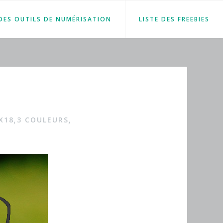
 DES OUTILS DE NUMÉRISATION
LISTE DES FREEBIES
X18
3 COULEURS
,
,