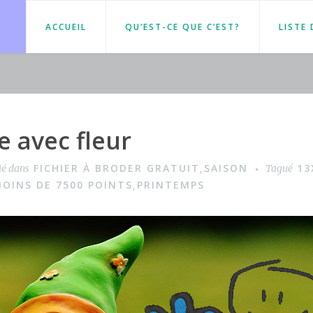
ACCUEIL
QU’EST-CE QUE C’EST?
LISTE
avec fleur
FICHIER À BRODER GRATUIT
SAISON
13
ié dans
,
Tagué
OINS DE 7500 POINTS
PRINTEMPS
,