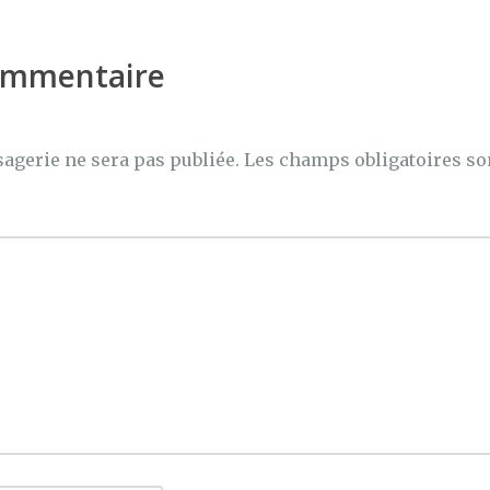
er
commentaire
agerie ne sera pas publiée.
Les champs obligatoires so