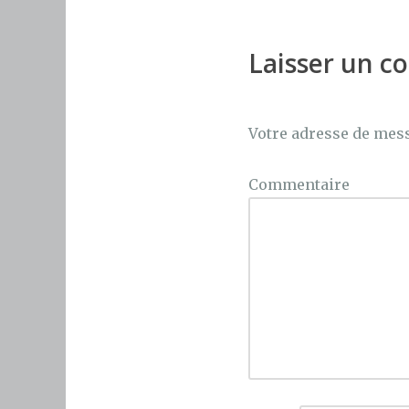
b
r
st
o
Laisser un 
o
k
Votre adresse de mess
Commentaire