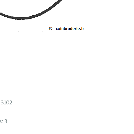
: 3102
s
: 3