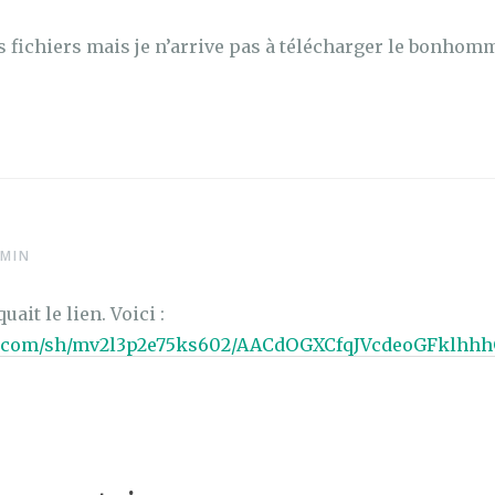
 fichiers mais je n’arrive pas à télécharger le bonhomm
 MIN
ait le lien. Voici :
x.com/sh/mv2l3p2e75ks602/AACdOGXCfqJVcdeoGFklhhh