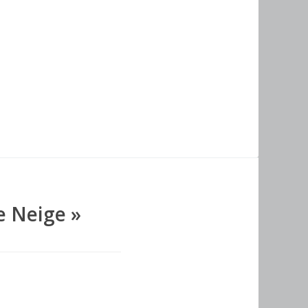
e Neige
»