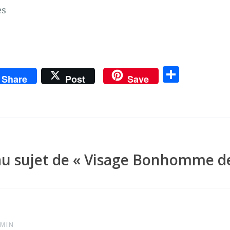
es
P
Share
Post
Save
ar
ta
g
er
au sujet de «
Visage Bonhomme d
 MIN