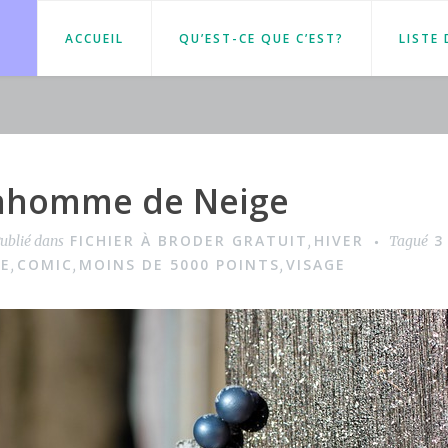
ACCUEIL
QU’EST-CE QUE C’EST?
LISTE
nhomme de Neige
FICHIER À BRODER GRATUIT
HIVER
3
ublié dans
,
Tagué
E
COMIC
MOINS DE 5000 POINTS
VISAGE
,
,
,