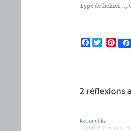
Type de fichier
: .p
F
T
Pi
a
w
n
c
it
te
e
te
re
b
r
st
o
2 réflexions 
o
k
katiouchka.
17 JUIN 2017 À 16 H 39