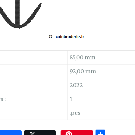
85,00 mm
92,00 mm
:
2022
s :
1
.pes
P