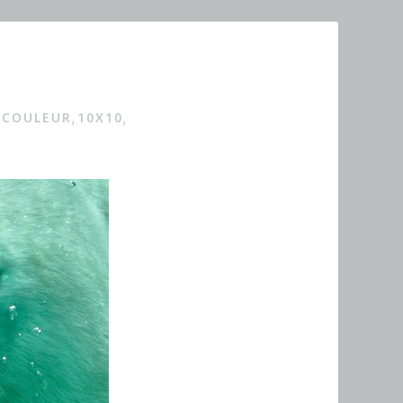
 COULEUR
10X10
,
,