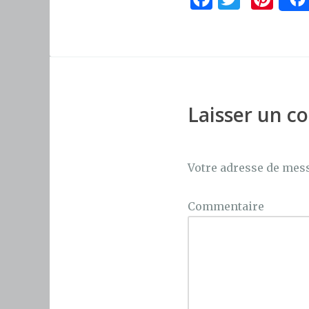
a
w
n
c
it
te
e
te
re
b
r
st
o
Laisser un 
o
k
Votre adresse de mess
Commentaire