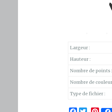
Largeur :
Hauteur :
Nombre de points 
Nombre de couleur
Type de fichier :
F
T
Pi