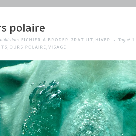
s polaire
FICHIER À BRODER GRATUIT
HIVER
1
ublié dans
,
Tagué
NTS
OURS POLAIRE
VISAGE
,
,