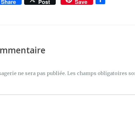
Share
Post
Save
ar
ta
g
er
commentaire
agerie ne sera pas publiée.
Les champs obligatoires so