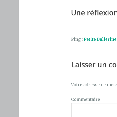
b
r
st
o
Une réflexion
o
k
Ping :
Petite Ballerin
Laisser un 
Votre adresse de mess
Commentaire