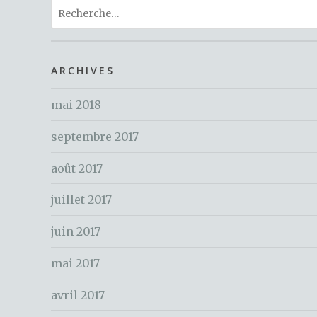
R
e
te
re
e
b
r
st
c
o
h
ARCHIVES
o
e
k
mai 2018
r
c
septembre 2017
h
e
août 2017
r
juillet 2017
:
juin 2017
mai 2017
avril 2017