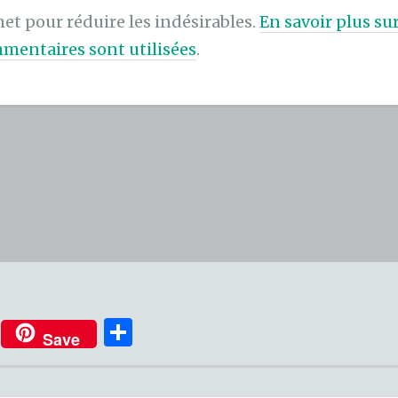
met pour réduire les indésirables.
En savoir plus s
mentaires sont utilisées
.
P
Save
ar
ta