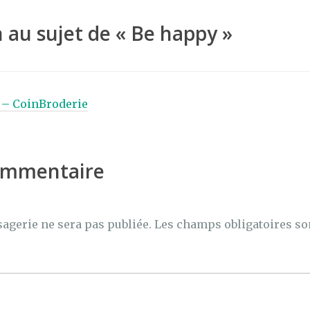
er
 au sujet de «
Be happy
»
e – CoinBroderie
commentaire
agerie ne sera pas publiée.
Les champs obligatoires so