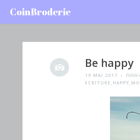
Accéder
CoinBroderie
au
contenu
principal
Be happy
I
m
19 MAI 2017
Publié
a
ECRITURE
HAPPY
MO
,
,
g
e