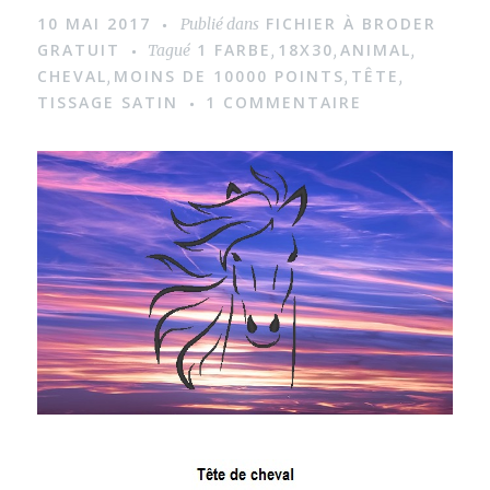
m
10 MAI 2017
FICHIER À BRODER
Publié dans
a
GRATUIT
1 FARBE
18X30
ANIMAL
Tagué
,
,
,
g
CHEVAL
MOINS DE 10000 POINTS
TÊTE
,
,
,
TISSAGE SATIN
1 COMMENTAIRE
e