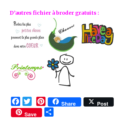
D’autres fichier à broder gratuits :
F
T
Pi
Share
Post
a
w
n
P
Save
c
it
te
ar
e
te
re