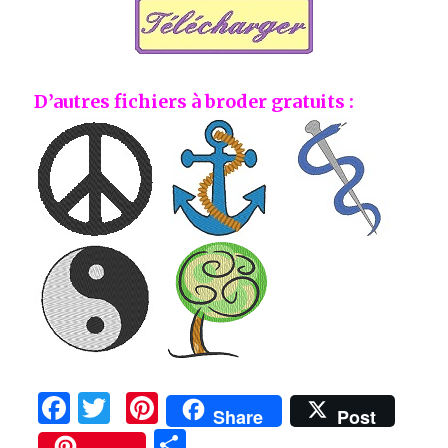
D’autres fichiers à broder gratuits :
F
T
Pi
Share
Post
a
w
n
P