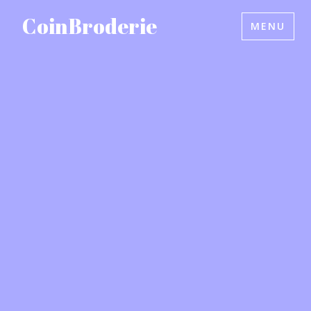
Accéder
CoinBroderie
MENU
au
contenu
principal