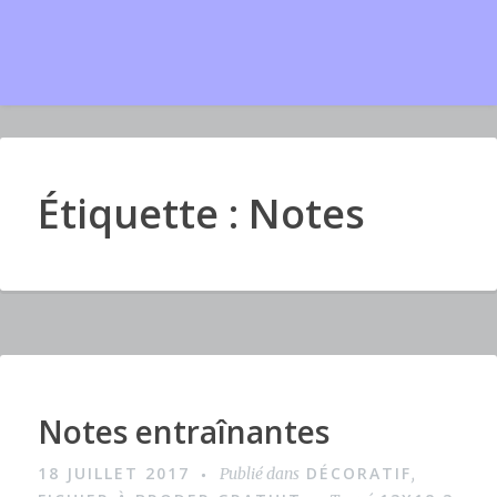
Étiquette : Notes
Notes entraînantes
I
m
18 JUILLET 2017
DÉCORATIF
Publié dans
,
a