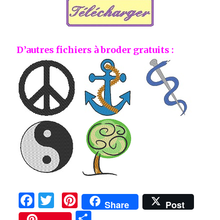
D’autres fichiers à broder gratuits :
F
T
Pi
Share
Post
a
w
n
P