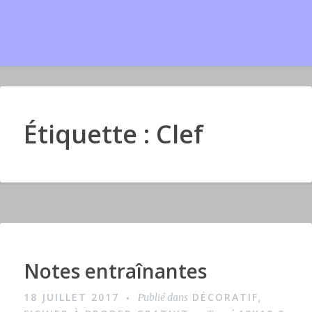
Étiquette : Clef
Notes entraînantes
I
m
18 JUILLET 2017
DÉCORATIF
Publié dans
,
a