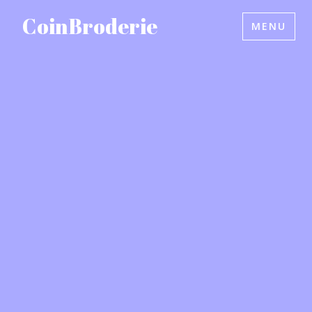
Accéder
CoinBroderie
MENU
au
contenu
principal