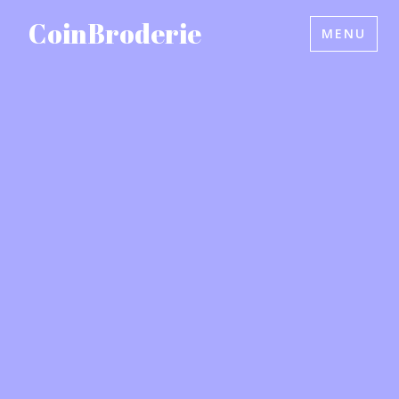
Accéder
CoinBroderie
MENU
au
contenu
principal