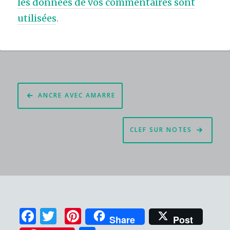
les données de vos commentaires sont
utilisées
.
Navigation
ANCRE AVEC AMARRE
de
l’article
CLEF SUR NOTES
F
T
Pi
Share
Post