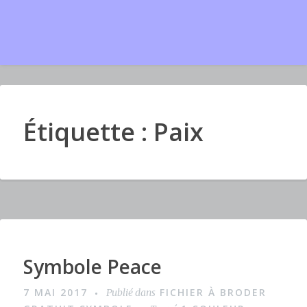
Étiquette : Paix
Symbole Peace
I
m
7 MAI 2017
FICHIER À BRODER
Publié dans
a