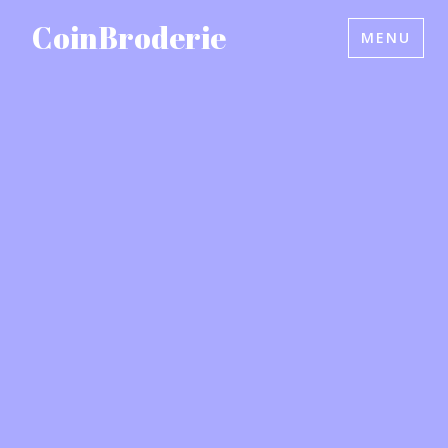
Accéder
CoinBroderie
MENU
au
contenu
principal