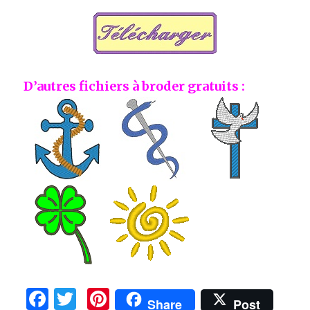
D’autres fichiers à broder gratuits :
F
T
Pi
Share
Post