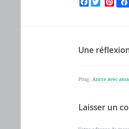
F
T
Pi
a
w
n
c
it
te
e
te
re
b
r
st
o
Une réflexion
o
k
Ping :
Ancre avec ama
Laisser un 