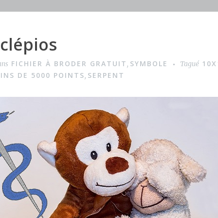
clépios
FICHIER À BRODER GRATUIT
SYMBOLE
10X
ans
,
Tagué
INS DE 5000 POINTS
SERPENT
,