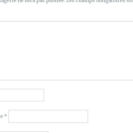
agerie ne sera pas publiée.
Les champs obligatoires so
ie
*