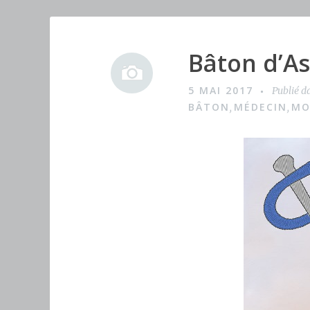
Bâton d’As
I
m
5 MAI 2017
Publié d
a
BÂTON
MÉDECIN
MO
,
,
g
e