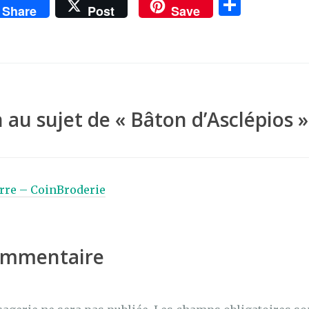
P
Share
Post
Save
ar
ta
g
er
 au sujet de «
Bâton d’Asclépios
»
rre – CoinBroderie
commentaire