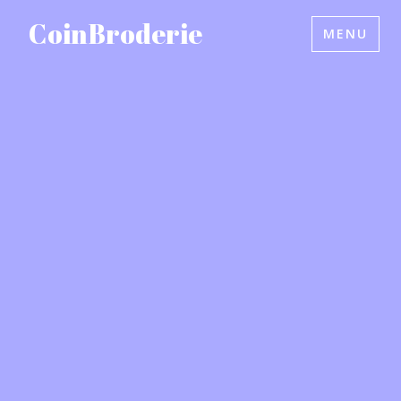
Accéder
CoinBroderie
MENU
au
contenu
principal