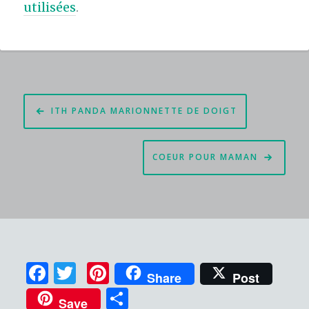
utilisées
.
Navigation
ITH PANDA MARIONNETTE DE DOIGT
de
l’article
COEUR POUR MAMAN
F
T
Pi
Share
Post
a
w
n
P
Save