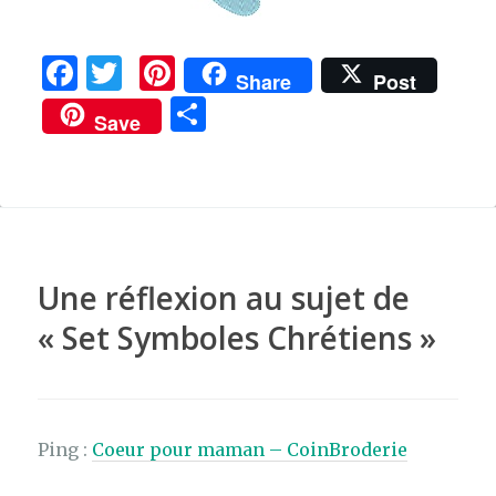
F
T
Pi
Share
Post
a
w
n
P
Save
c
it
te
ar
e
te
re
ta
b
r
st
g
o
er
o
Une réflexion au sujet de
k
«
Set Symboles Chrétiens
»
Ping :
Coeur pour maman – CoinBroderie