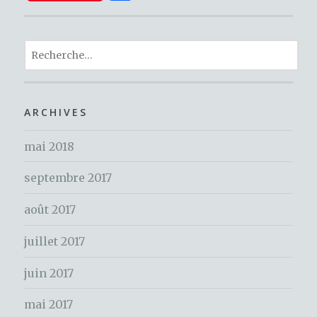
c
it
te
ar
e
te
re
ta
b
r
st
R
g
o
e
er
c
o
h
ARCHIVES
k
e
mai 2018
r
c
septembre 2017
h
e
août 2017
r
juillet 2017
:
juin 2017
mai 2017