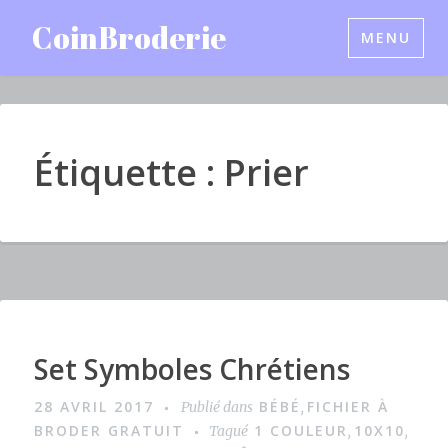
Accéder
CoinBroderie
MENU
au
contenu
principal
Étiquette : Prier
Set Symboles Chrétiens
I
m
28 AVRIL 2017
BÉBÉ
FICHIER À
Publié dans
,
a
BRODER GRATUIT
1 COULEUR
10X10
Tagué
,
,