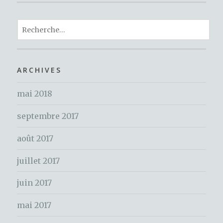
e
te
re
ta
b
r
st
R
g
o
e
er
c
o
h
ARCHIVES
k
e
mai 2018
r
c
septembre 2017
h
e
août 2017
r
juillet 2017
:
juin 2017
mai 2017