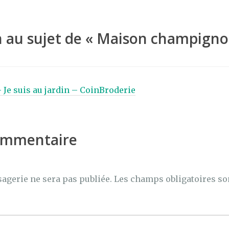
g
er
 au sujet de «
Maison champign
– Je suis au jardin – CoinBroderie
commentaire
agerie ne sera pas publiée.
Les champs obligatoires so