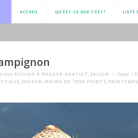
ACCUEIL
QU’EST-CE QUE C’EST?
LISTE
hampignon
FICHIER À BRODER GRATUIT
SAISON
13
ié dans
,
Tagué
ASTIQUE
MAISON
MOINS DE 7500 POINTS
PRINTEMP
,
,
,