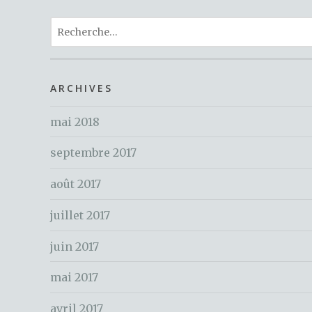
c
it
te
R
e
te
re
e
b
r
st
c
o
h
ARCHIVES
o
e
k
mai 2018
r
c
septembre 2017
h
e
août 2017
r
juillet 2017
:
juin 2017
mai 2017
avril 2017