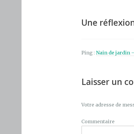
e
te
re
b
r
st
o
Une réflexion
o
k
Ping :
Nain de jardin 
Laisser un 
Votre adresse de mess
Commentaire