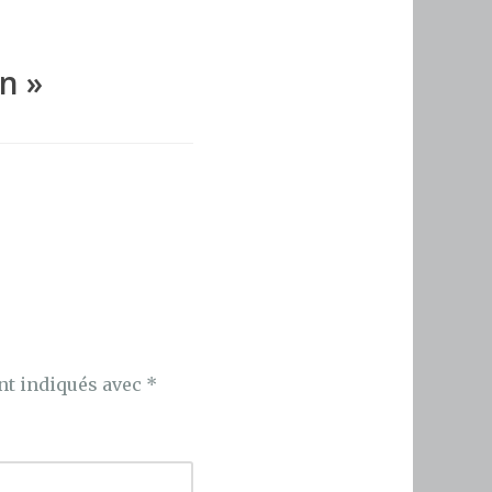
on
»
nt indiqués avec
*