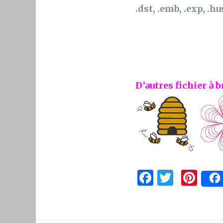
.dst, .emb, .exp, .hus
D’autres fichier à b
F
T
Pi
a
w
n
c
it
te