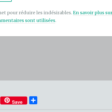
met pour réduire les indésirables.
En savoir plus s
mentaires sont utilisées
.
P
Save
ar