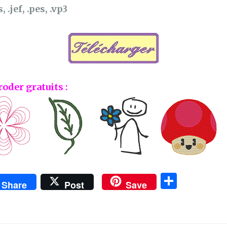
, .jef, .pes, .vp3
roder gratuits :
P
Share
Post
Save
ar
ta