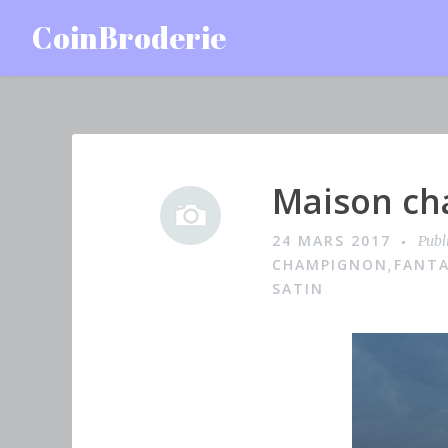
Accéder
CoinBroderie
au
contenu
principal
Maison c
I
m
24 MARS 2017
Publ
a
CHAMPIGNON
FANT
,
g
SATIN
e