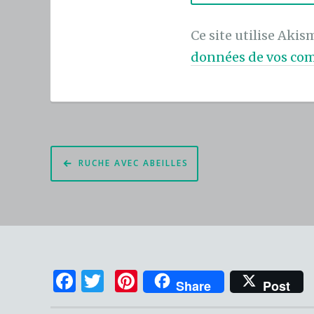
Ce site utilise Akis
données de vos com
Navigation
RUCHE AVEC ABEILLES
de
l’article
F
T
Pi
Share
Post
a
w
n