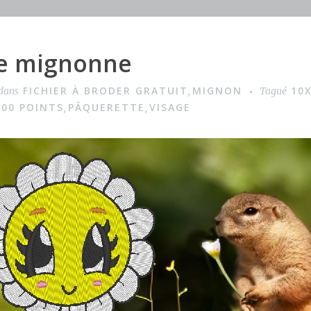
e mignonne
FICHIER À BRODER GRATUIT
MIGNON
10
 dans
,
Tagué
000 POINTS
PÂQUERETTE
VISAGE
,
,