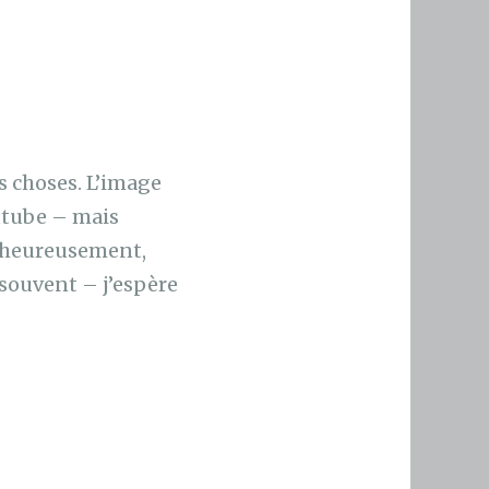
s choses. L’image
outube – mais
alheureusement,
 souvent – j’espère