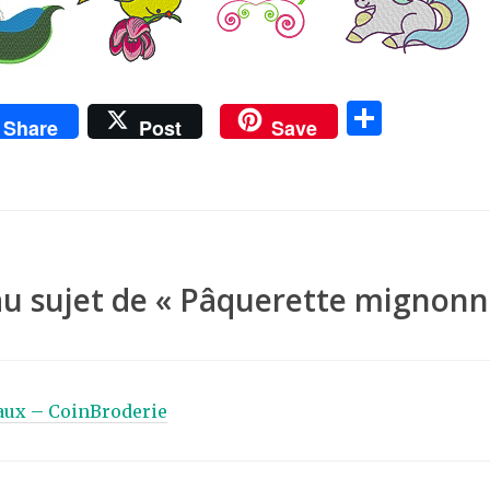
P
Share
Post
Save
ar
ta
g
er
au sujet de «
Pâquerette mignonn
maux – CoinBroderie