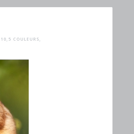
X10
5 COULEURS
,
,