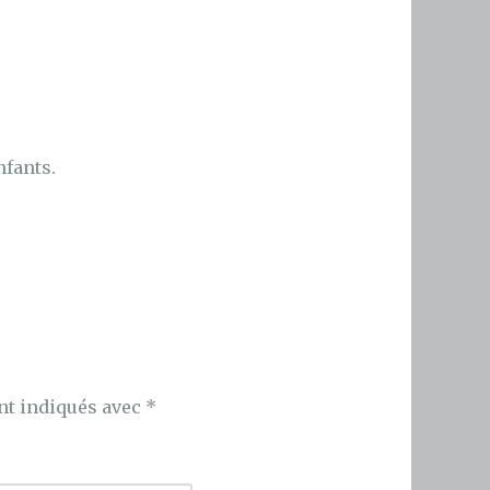
nfants.
nt indiqués avec
*