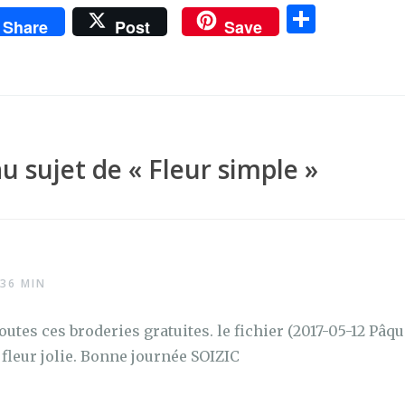
P
Share
Post
Save
ar
ta
g
er
au sujet de «
Fleur simple
»
 36 MIN
tes ces broderies gratuites. le fichier (2017-05-12 Pâq
e fleur jolie. Bonne journée SOIZIC