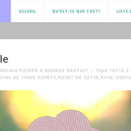
ACCUEIL
QU’EST-CE QUE C’EST?
LISTE
le
FICHIER À BRODER GRATUIT
10X10
2
ublié dans
Tagué
,
OINS DE 15000 POINTS
POINT DE SATIN
ROSE
SIMPL
,
,
,