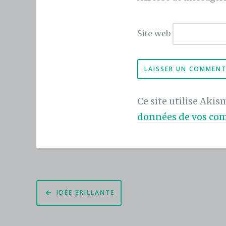
Site web
Ce site utilise Akis
données de vos com
Navigation
IDÉE BRILLANTE
de
l’article