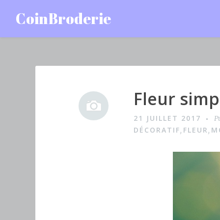
Accéder
CoinBroderie
au
contenu
principal
Fleur simp
I
m
21 JUILLET 2017
P
a
DÉCORATIF
FLEUR
M
,
,
g
e