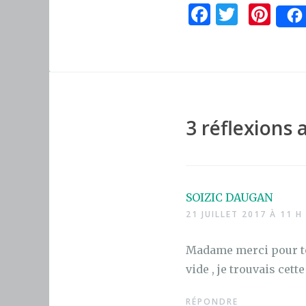
F
T
Pi
a
w
n
c
it
te
e
te
re
b
r
st
o
3 réflexions 
o
k
SOIZIC DAUGAN
21 JUILLET 2017 À 11 H
Madame merci pour tou
vide , je trouvais cett
RÉPONDRE