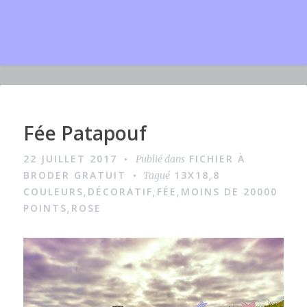
Fée Patapouf
I
m
22 JUILLET 2017
FICHIER À
Publié dans
a
BRODER GRATUIT
13X18
8
Tagué
,
g
COULEURS
DÉCORATIF
FÉE
MOINS DE 20000
,
,
,
POINTS
ROSE
,
e