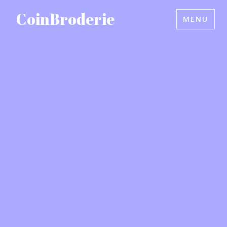
Accéder
CoinBroderie
MENU
au
contenu
principal