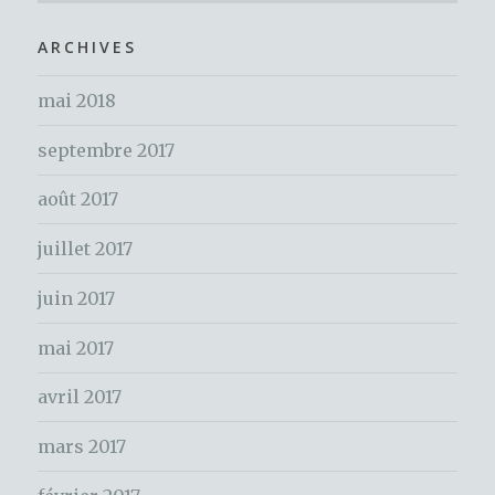
c
o
h
ARCHIVES
k
e
mai 2018
r
c
septembre 2017
h
e
août 2017
r
juillet 2017
:
juin 2017
mai 2017
avril 2017
mars 2017