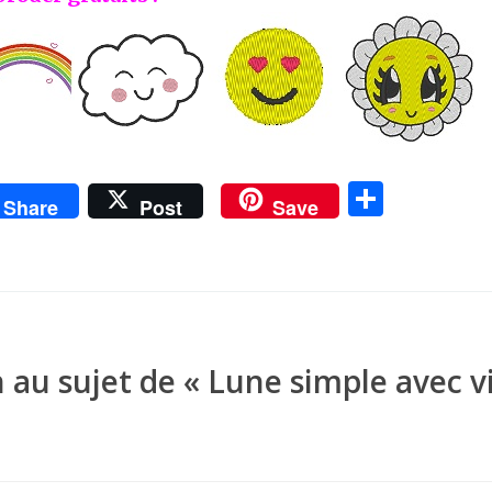
P
Share
Post
Save
ar
ta
g
er
 au sujet de «
Lune simple avec v