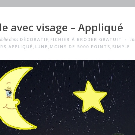
e avec visage – Appliqué
DÉCORATIF
FICHIER À BRODER GRATUIT
ublié dans
,
Ta
URS
APPLIQUÉ
LUNE
MOINS DE 5000 POINTS
SIMPLE
,
,
,
,