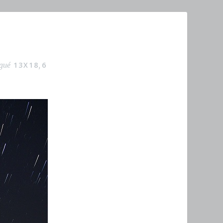
13X18
6
gué
,