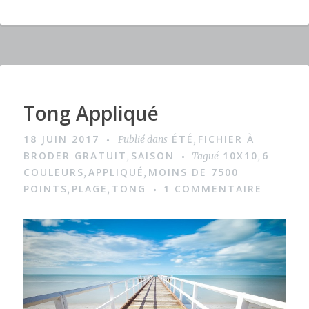
e
te
re
ta
b
r
st
g
o
er
o
k
Tong Appliqué
I
m
18 JUIN 2017
ÉTÉ
FICHIER À
Publié dans
,
a
BRODER GRATUIT
SAISON
10X10
6
,
Tagué
,
g
COULEURS
APPLIQUÉ
MOINS DE 7500
,
,
POINTS
PLAGE
TONG
1 COMMENTAIRE
,
,
e