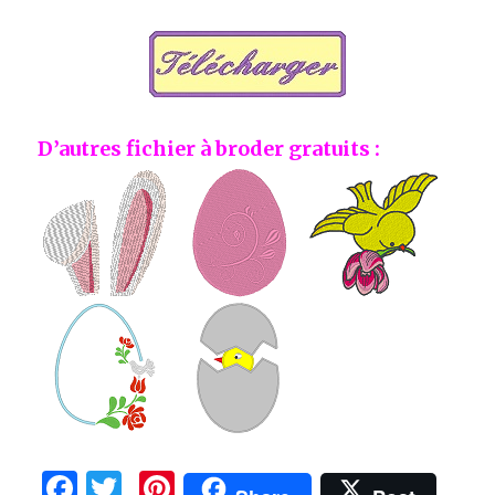
D’autres fichier à broder gratuits :
F
T
Pi