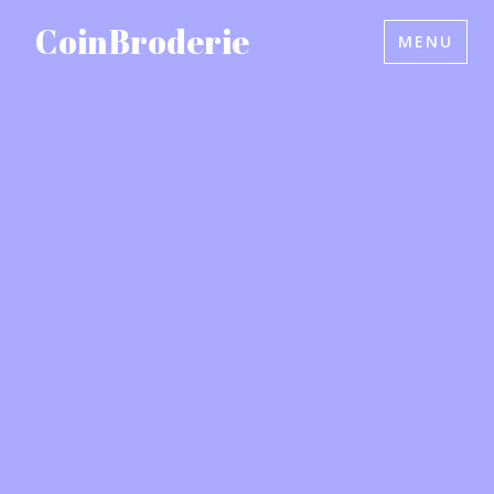
Accéder
CoinBroderie
MENU
au
contenu
principal