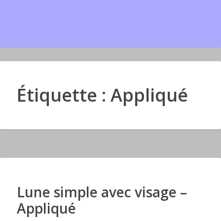
Étiquette : Appliqué
Lune simple avec visage –
I
m
Appliqué
a