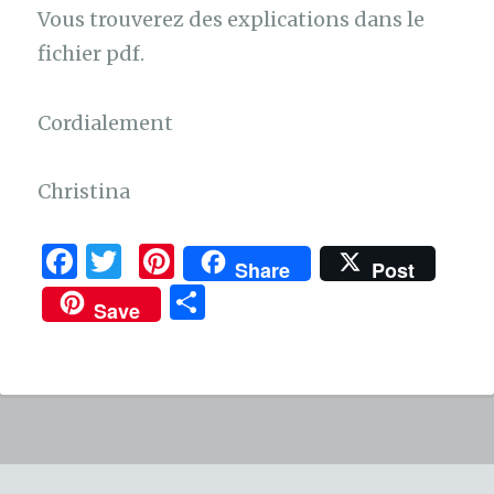
Vous trouverez des explications dans le
fichier pdf.
Cordialement
Christina
F
T
Pi
Share
Post
a
w
n
P
Save
c
it
te
ar
e
te
re
ta
b
r
st
g
o
er
o