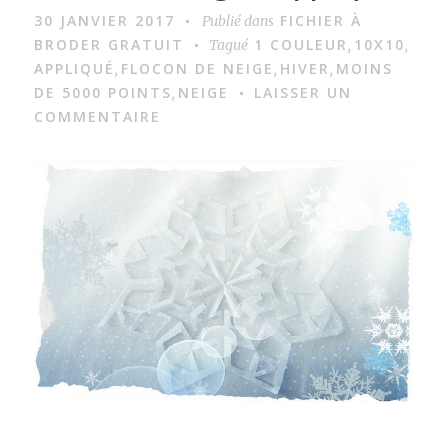
m
30 JANVIER 2017
FICHIER À
Publié dans
a
BRODER GRATUIT
1 COULEUR
10X10
Tagué
,
,
g
APPLIQUÉ
FLOCON DE NEIGE
HIVER
MOINS
,
,
,
DE 5000 POINTS
NEIGE
LAISSER UN
,
e
COMMENTAIRE