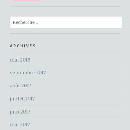
c
it
te
ar
e
te
re
ta
b
r
st
R
g
o
e
er
c
o
h
ARCHIVES
k
e
mai 2018
r
c
septembre 2017
h
e
août 2017
r
juillet 2017
:
juin 2017
mai 2017