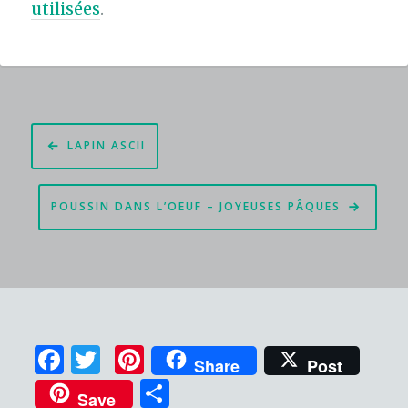
utilisées
.
Navigation
LAPIN ASCII
de
l’article
POUSSIN DANS L’OEUF – JOYEUSES PÂQUES
F
T
Pi
Share
Post
a
w
n
P
Save