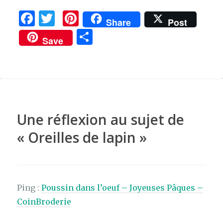
F
T
Pi
Share
Post
a
w
n
P
Save
c
it
te
ar
e
te
re
ta
b
r
st
g
o
er
o
Une réflexion au sujet de
k
«
Oreilles de lapin
»
Ping :
Poussin dans l’oeuf – Joyeuses Pâques –
CoinBroderie