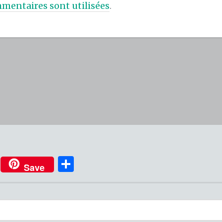
mentaires sont utilisées
.
P
Save
ar
ta
g