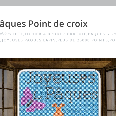
âques Point de croix
FÊTE
FICHIER À BRODER GRATUIT
PÂQUES
ié dans
,
,
Ta
E
JOYEUSES PÂQUES
LAPIN
PLUS DE 25000 POINTS
PO
,
,
,
,