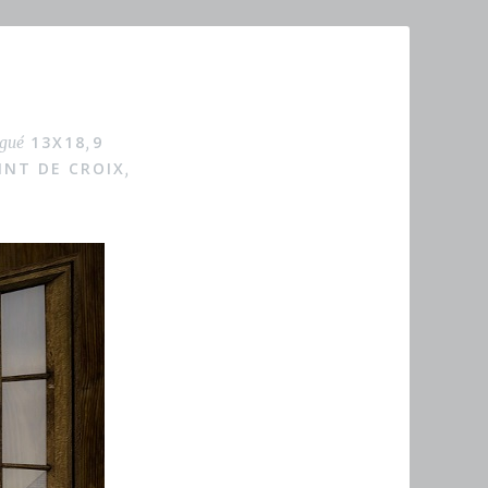
13X18
9
gué
,
INT DE CROIX
,