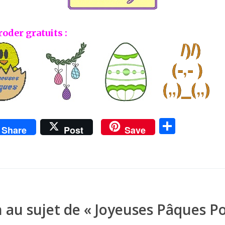
roder gratuits :
P
Share
Post
Save
ar
ta
g
er
 au sujet de «
Joyeuses Pâques Po