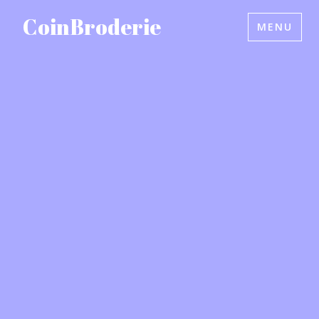
Accéder
CoinBroderie
MENU
au
contenu
principal