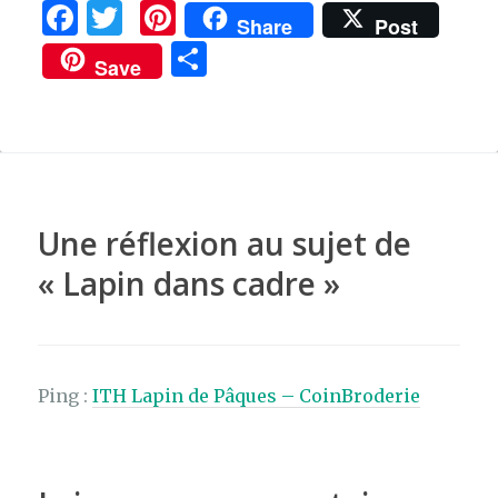
F
T
Pi
Share
Post
a
w
n
P
Save
c
it
te
ar
e
te
re
ta
b
r
st
g
o
er
o
Une réflexion au sujet de
k
«
Lapin dans cadre
»
Ping :
ITH Lapin de Pâques – CoinBroderie