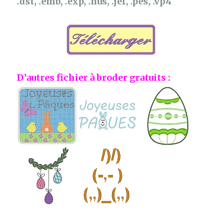
.dst, .emb, .exp, .hus, .jef, .pes, .vp4
D’autres fichier à broder gratuits :