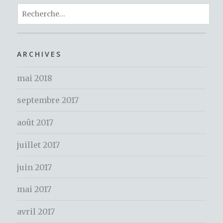
b
r
st
R
g
o
e
er
c
o
h
ARCHIVES
k
e
mai 2018
r
c
septembre 2017
h
e
août 2017
r
juillet 2017
:
juin 2017
mai 2017
avril 2017