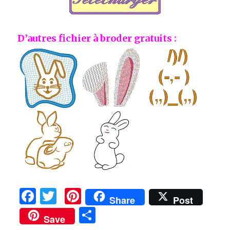
D’autres fichier à broder gratuits :
F
T
Pi
Share
Post
a
w
n
P
Save
c
it
te