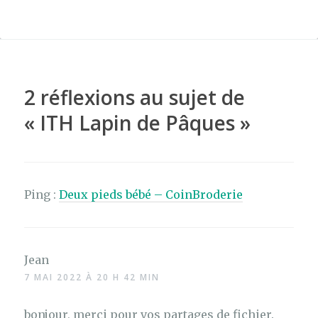
ar
e
te
re
ta
b
r
st
g
o
er
o
2 réflexions au sujet de
k
«
ITH Lapin de Pâques
»
Ping :
Deux pieds bébé – CoinBroderie
Jean
7 MAI 2022 À 20 H 42 MIN
bonjour, merci pour vos partages de fichier.