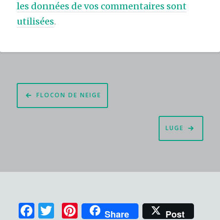
les données de vos commentaires sont
utilisées
.
Navigation
FLOCON DE NEIGE
de
l’article
LUGE
F
T
Pi
Share
Post