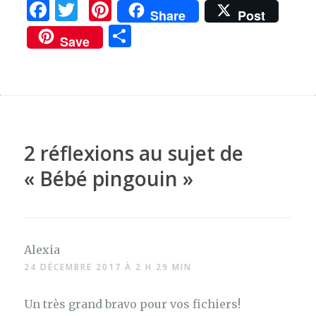
F
T
Pi
Share
Post
a
w
n
P
Save
c
it
te
ar
e
te
re
ta
b
r
st
g
o
er
o
2 réflexions au sujet de
k
«
Bébé pingouin
»
Alexia
24 DÉCEMBRE 2017 À 2 H 29 MIN
Un très grand bravo pour vos fichiers!