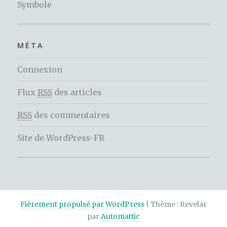
Symbole
MÉTA
Connexion
Flux
RSS
des articles
RSS
des commentaires
Site de WordPress-FR
Fièrement propulsé par WordPress
|
Thème : Revelar
par
Automattic