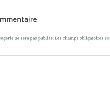
g
er
commentaire
agerie ne sera pas publiée.
Les champs obligatoires so