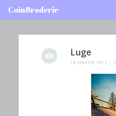
Accéder
CoinBroderie
au
contenu
principal
Luge
I
m
18 JANVIER 2017
P
a
g
e