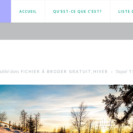
ACCUEIL
QU’EST-CE QUE C’EST?
LISTE
FICHIER À BRODER GRATUIT
HIVER
T
ublié dans
,
Tagué