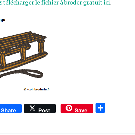
 télécharger le fichier à broder gratuit ici
.
P
Share
Post
Save
ar
ta