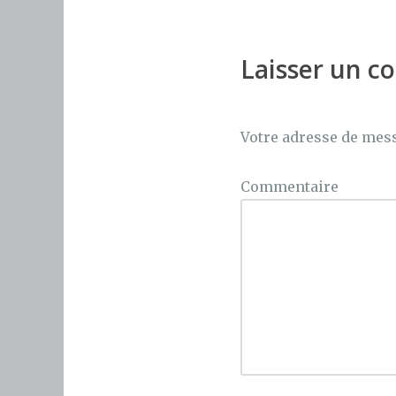
e
te
re
b
r
st
o
Laisser un 
o
k
Votre adresse de mess
Commentaire