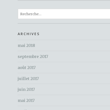
c
it
te
R
e
te
re
e
b
r
st
c
o
h
ARCHIVES
o
e
k
mai 2018
r
c
septembre 2017
h
e
août 2017
r
juillet 2017
:
juin 2017
mai 2017