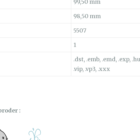
99,50 mm
98,50 mm
:
5507
:
1
.dst, .emb, .emd, .exp, .hus
.vip, .vp3, .xxx
broder :