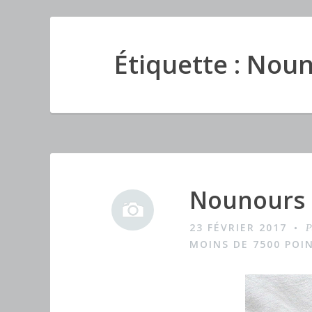
Étiquette : Nou
Nounours 
I
m
23 FÉVRIER 2017
P
a
MOINS DE 7500 POI
g
e