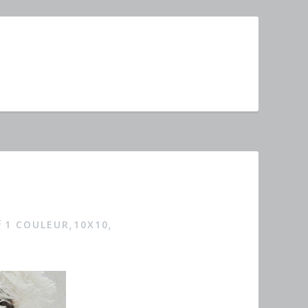
1 COULEUR
10X10
é
,
,