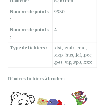
Hauteur :
67,10 mm
Nombre de points
9980
:
Nombre de points
4
:
Type de fichiers :
.dst, .emb, .emd,
.exp, .hus, .jef, .pec,
.pes, .vip, .vp3, .xxx
D’autres fichiers à broder :