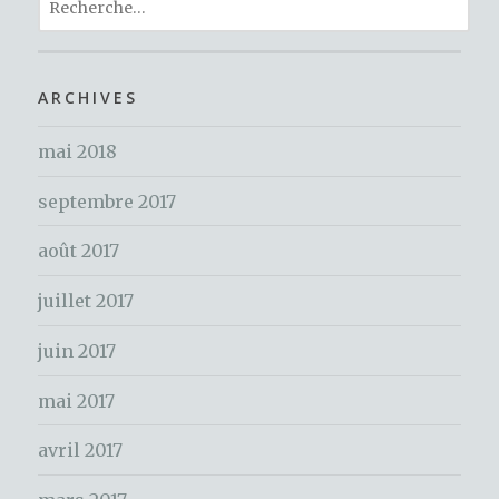
b
r
st
g
o
e
er
c
o
h
ARCHIVES
k
e
mai 2018
r
c
septembre 2017
h
e
août 2017
r
juillet 2017
:
juin 2017
mai 2017
avril 2017