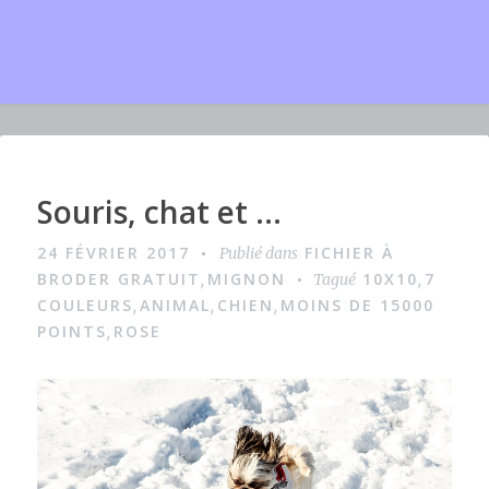
Souris, chat et …
I
m
24 FÉVRIER 2017
FICHIER À
Publié dans
a
BRODER GRATUIT
MIGNON
10X10
7
,
Tagué
,
g
COULEURS
ANIMAL
CHIEN
MOINS DE 15000
,
,
,
POINTS
ROSE
,
e