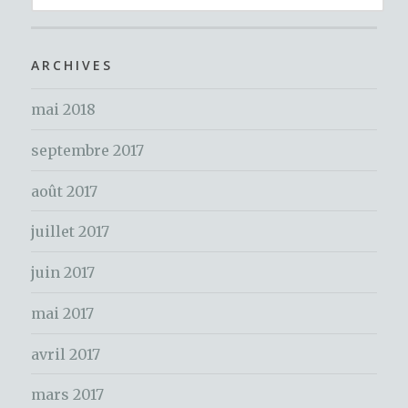
o
e
er
c
o
h
ARCHIVES
k
e
mai 2018
r
c
septembre 2017
h
e
août 2017
r
juillet 2017
:
juin 2017
mai 2017
avril 2017
mars 2017