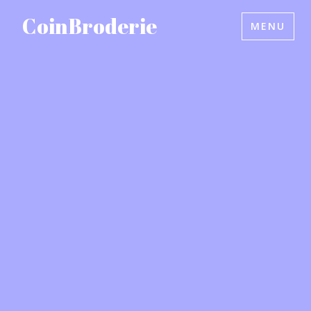
Accéder
CoinBroderie
MENU
au
contenu
principal