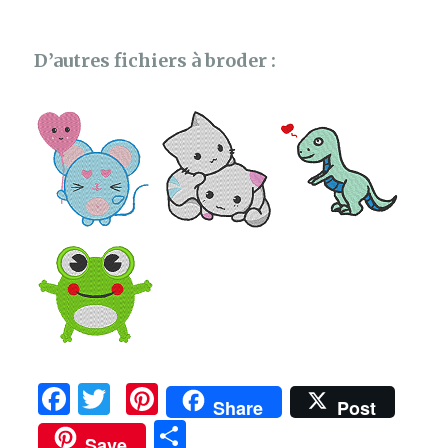
D’autres fichiers à broder :
F
T
Pi
Share
Post
a
w
n
P
Save