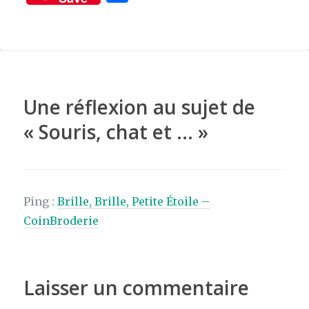
c
it
te
ar
e
te
re
ta
b
r
st
g
o
er
o
Une réflexion au sujet de
k
«
Souris, chat et …
»
Ping :
Brille, Brille, Petite Étoile –
CoinBroderie
Laisser un commentaire