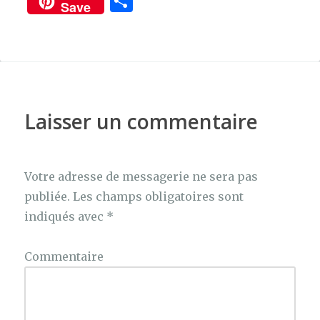
P
Save
c
it
te
ar
e
te
re
ta
b
r
st
g
o
er
o
Laisser un commentaire
k
Votre adresse de messagerie ne sera pas
publiée.
Les champs obligatoires sont
indiqués avec
*
Commentaire