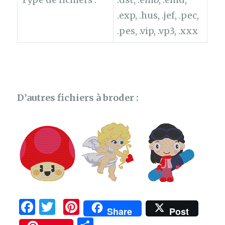
.exp, .hus, .jef, .pec,
.pes, .vip, .vp3, .xxx
D’autres fichiers à broder :
F
T
Pi
Share
Post
a
w
n