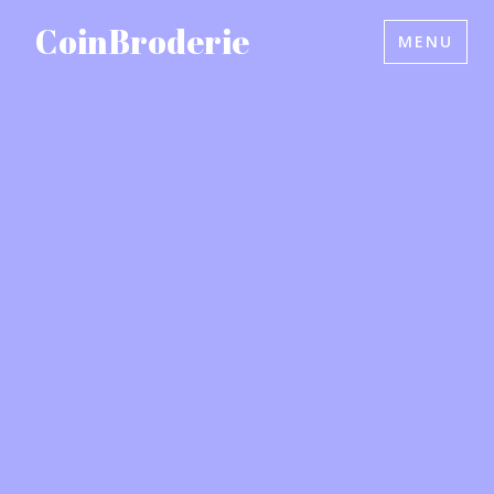
Accéder
CoinBroderie
MENU
au
contenu
principal