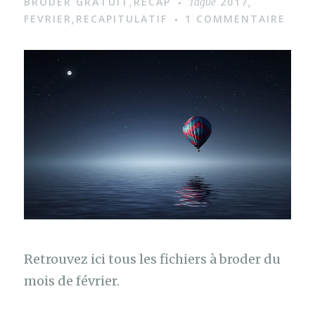
BRODER GRATUIT
RECAP
2017
,
Tagué
,
g
FEVRIER
RECAPITULATIF
1 COMMENTAIRE
,
e
Retrouvez ici tous les fichiers à broder du
mois de février.