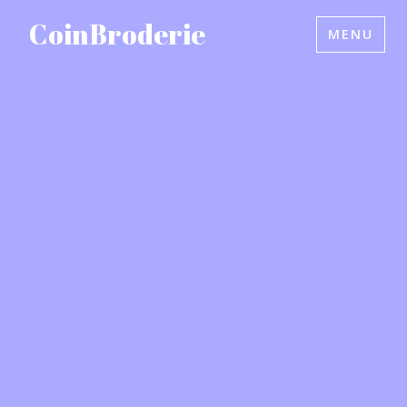
Accéder
CoinBroderie
MENU
au
contenu
principal